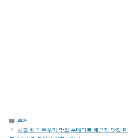
Categories
추천
시흥 배곧 쭈꾸미 맛집 롯데마트 배곧점 맛집 민