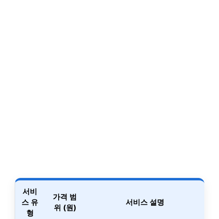
서비
가격 범
스 유
서비스 설명
위 (원)
형