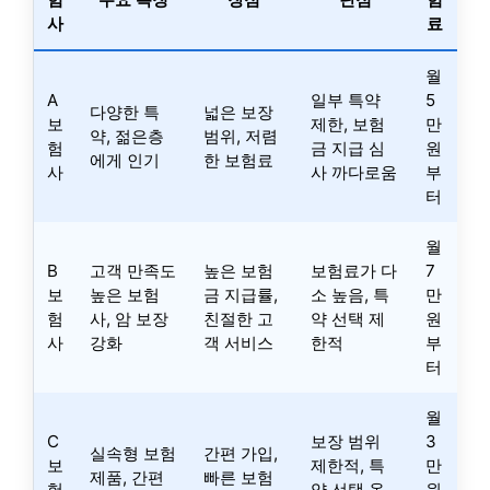
사
료
월
A
일부 특약
5
다양한 특
넓은 보장
보
제한, 보험
만
약, 젊은층
범위, 저렴
험
금 지급 심
원
에게 인기
한 보험료
사
사 까다로움
부
터
월
B
고객 만족도
높은 보험
보험료가 다
7
보
높은 보험
금 지급률,
소 높음, 특
만
험
사, 암 보장
친절한 고
약 선택 제
원
사
강화
객 서비스
한적
부
터
월
C
보장 범위
3
실속형 보험
간편 가입,
보
제한적, 특
만
제품, 간편
빠른 보험
험
약 선택 옵
원