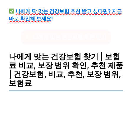
나에게 딱 맞는 건강보험 추천 받고 싶다면? 지금
바로 확인해 보세요!
나에게 맞는 건강보험 추천 받기
나에게 맞는 건강보험 찾기 | 보험
료 비교, 보장 범위 확인, 추천 제품
| 건강보험, 비교, 추천, 보장 범위,
보험료