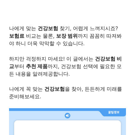
나에게 맞는
건강보험
찾기, 어렵게 느껴지시죠?
보험료
비교는 물론,
보장 범위
까지 꼼꼼히 따져봐
야 하니 더욱 막막할 수 있습니다.
하지만 걱정하지 마세요! 이 글에서는
건강보험 비
교
부터
추천 제품
까지, 건강보험 선택에 필요한 모
든 내용을 알려제공합니다.
나에게 꼭 맞는
건강보험
을 찾아, 든든하게 미래를
준비해보세요.