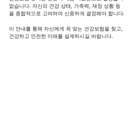
없습니다. 자신의 건강 상태, 가족력, 재정 상황 등
을 종합적으로 고려하여 신중하게 결정해야 합니다.
이 안내를 통해 자신에게 꼭 맞는 건강보험을 찾고,
건강하고 안전한 미래를 설계하시길 바랍니다.