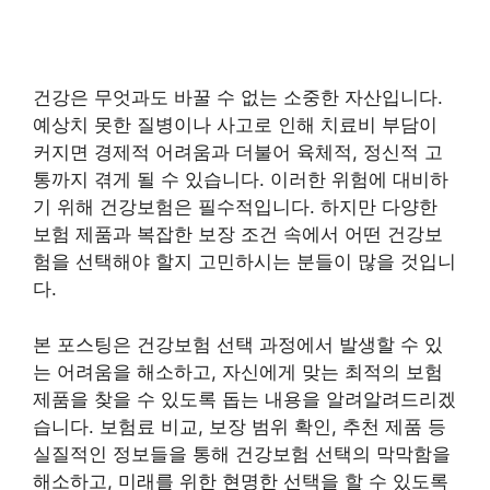
건강은 무엇과도 바꿀 수 없는 소중한 자산입니다.
예상치 못한 질병이나 사고로 인해 치료비 부담이
커지면 경제적 어려움과 더불어 육체적, 정신적 고
통까지 겪게 될 수 있습니다. 이러한 위험에 대비하
기 위해 건강보험은 필수적입니다. 하지만 다양한
보험 제품과 복잡한 보장 조건 속에서 어떤 건강보
험을 선택해야 할지 고민하시는 분들이 많을 것입니
다.
본 포스팅은 건강보험 선택 과정에서 발생할 수 있
는 어려움을 해소하고, 자신에게 맞는 최적의 보험
제품을 찾을 수 있도록 돕는 내용을 알려알려드리겠
습니다.
보험료 비교, 보장 범위 확인, 추천 제품
등
실질적인 정보들을 통해 건강보험 선택의 막막함을
해소하고, 미래를 위한 현명한 선택을 할 수 있도록