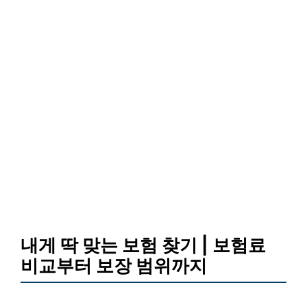
내게 딱 맞는 보험 찾기 | 보험료
비교부터 보장 범위까지