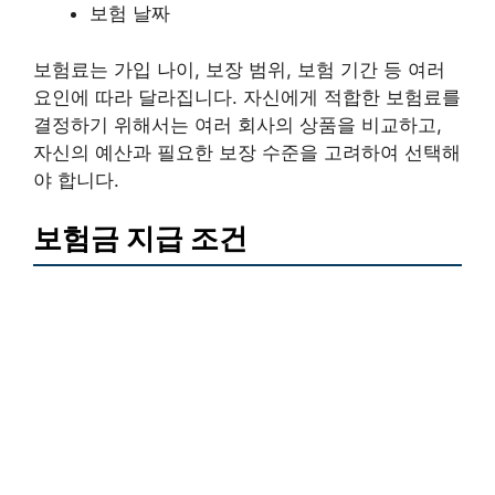
보험 날짜
보험료는 가입 나이, 보장 범위, 보험 기간 등 여러
요인에 따라 달라집니다. 자신에게 적합한 보험료를
결정하기 위해서는 여러 회사의 상품을 비교하고,
자신의 예산과 필요한 보장 수준을 고려하여 선택해
야 합니다.
보험금 지급 조건