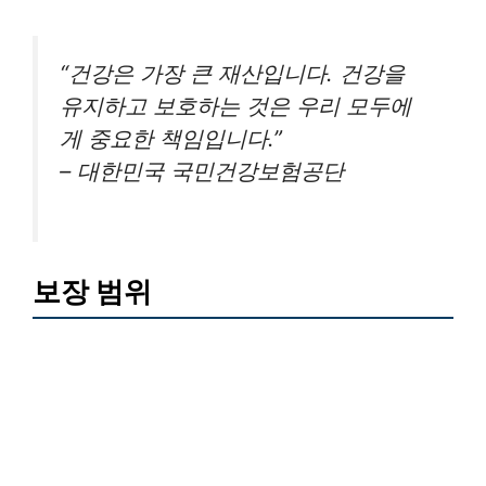
“건강은 가장 큰 재산입니다. 건강을
유지하고 보호하는 것은 우리 모두에
게 중요한 책임입니다.”
– 대한민국 국민건강보험공단
보장 범위