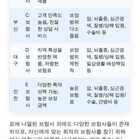
사
제품
C
고객 만족도
보장
암, 뇌졸중, 심근경
부
보
높음, 친절
범위
색, 질병/상해 입원,
산
험
한 상담 서
다소
수술비 등
사
비스
좁음
D
지역 특성을
보장
암, 뇌졸중, 심근경
대
보
반영한 제
범위
색, 질병/상해 입원,
구
험
품, 저렴한
제한
일상생활 배상책임
사
보험료
적
등
E
다양한 특약
높은
암, 뇌졸중, 심근경
인
보
선택 가능,
보험
색, 질병/상해 입원/
천
험
높은 보장
료
수술, 간병비 등
사
금액
표에 나열된 보험사 외에도 다양한 보험사들이 존재
하므로, 자신에게 맞는 최적의 보험사를 찾기 위해