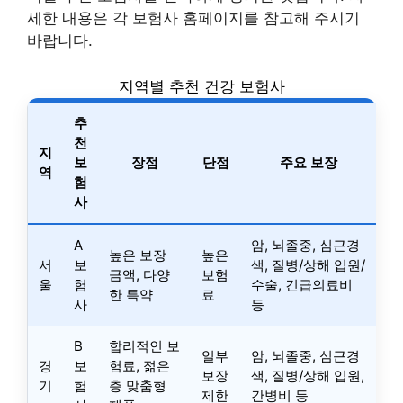
세한 내용은 각 보험사 홈페이지를 참고해 주시기
바랍니다.
지역별 추천 건강 보험사
추
천
지
보
장점
단점
주요 보장
역
험
사
A
암, 뇌졸중, 심근경
높은 보장
높은
서
보
색, 질병/상해 입원/
금액, 다양
보험
울
험
수술, 긴급의료비
한 특약
료
사
등
B
합리적인 보
일부
암, 뇌졸중, 심근경
경
보
험료, 젊은
보장
색, 질병/상해 입원,
기
험
층 맞춤형
제한
간병비 등