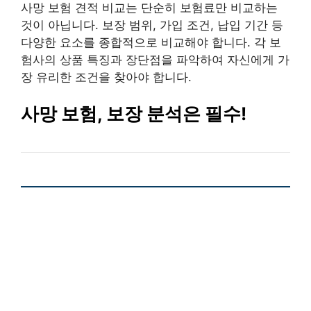
사망 보험 견적 비교는 단순히 보험료만 비교하는
것이 아닙니다. 보장 범위, 가입 조건, 납입 기간 등
다양한 요소를 종합적으로 비교해야 합니다. 각 보
험사의 상품 특징과 장단점을 파악하여 자신에게 가
장 유리한 조건을 찾아야 합니다.
사망 보험, 보장 분석은 필수!