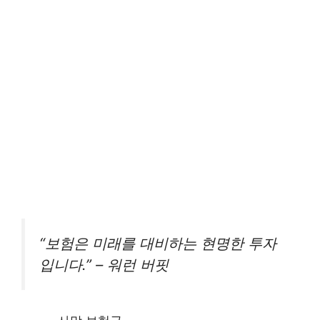
“보험은 미래를 대비하는 현명한 투자
입니다.” – 워런 버핏