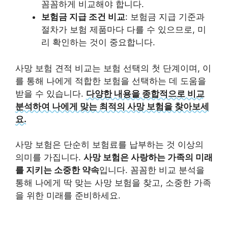
꼼꼼하게 비교해야 합니다.
보험금 지급 조건 비교
: 보험금 지급 기준과
절차가 보험 제품마다 다를 수 있으므로, 미
리 확인하는 것이 중요합니다.
사망 보험 견적 비교는 보험 선택의 첫 단계이며, 이
를 통해 나에게 적합한 보험을 선택하는 데 도움을
받을 수 있습니다.
다양한 내용을 종합적으로 비교
분석하여 나에게 맞는 최적의 사망 보험을 찾아보세
요.
사망 보험은 단순히 보험료를 납부하는 것 이상의
의미를 가집니다.
사망 보험은 사랑하는 가족의 미래
를 지키는 소중한 약속
입니다. 꼼꼼한 비교 분석을
통해 나에게 딱 맞는 사망 보험을 찾고, 소중한 가족
을 위한 미래를 준비하세요.