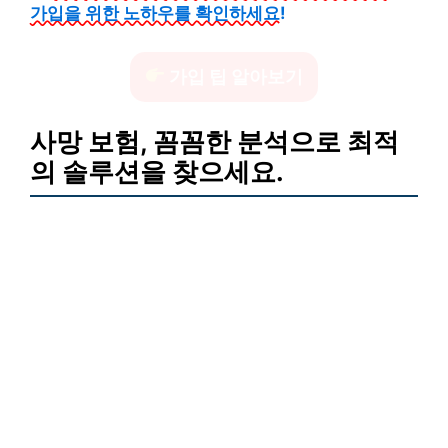
가입을 위한 노하우를 확인하세요!
가입 팁 알아보기
사망 보험, 꼼꼼한 분석으로 최적
의 솔루션을 찾으세요.