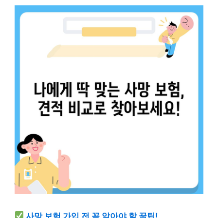
사망 보험 가입 전 꼭 알아야 할 꿀팁!