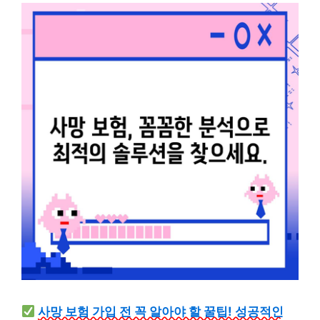
사망 보험 가입 전 꼭 알아야 할 꿀팁! 성공적인