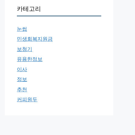
카테고리
눈썹
민생회복지원금
보청기
유용한정보
이사
정보
추천
커피원두