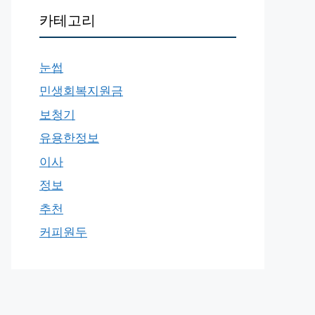
카테고리
눈썹
민생회복지원금
보청기
유용한정보
이사
정보
추천
커피원두