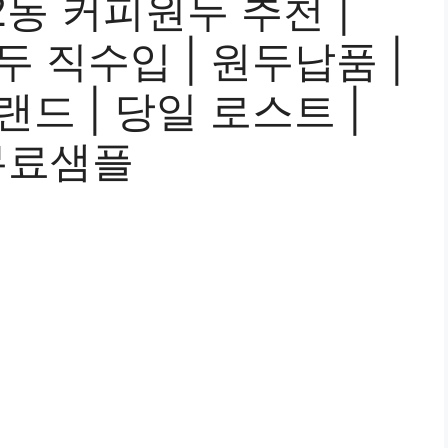
동 커피원두 추천 |
원두 직수입 | 원두납품 |
랜드 | 당일 로스트 |
무료샘플