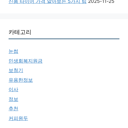
신품 타이어 가격 알아보는 5가지 팁
2025-11-25
카테고리
눈썹
민생회복지원금
보청기
유용한정보
이사
정보
추천
커피원두