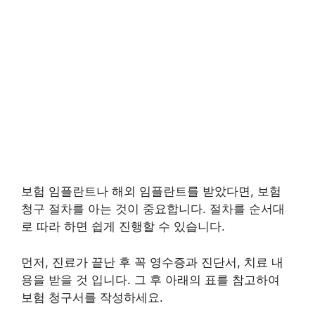
보험 임플란트나 해외 임플란트를 받았다면, 보험
청구 절차를 아는 것이 중요합니다. 절차를 순서대
로 따라 하면 쉽게 진행할 수 있습니다.
먼저, 진료가 끝난 후 꼭 영수증과 진단서, 치료 내
용을 받을 것 입니다. 그 후 아래의 표를 참고하여
보험 청구서를 작성하세요.