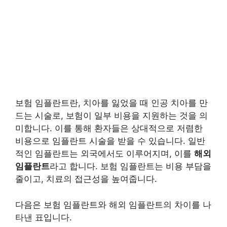
보험 임플란트란, 치아를 잃었을 때 인공 치아를 만
드는 시술로, 보험이 일부 비용을 지원하는 것을 의
미합니다. 이를 통해 환자들은 상대적으로 저렴한
비용으로 임플란트 시술을 받을 수 있습니다. 일반
적인 임플란트는 외국에서도 이루어지며, 이를
해외
임플란트
라고 합니다. 보험 임플란트는 비용 부담을
줄이고, 치료의 접근성을 높여줍니다.
다음은 보험 임플란트와 해외 임플란트의 차이를 나
타낸 표입니다.