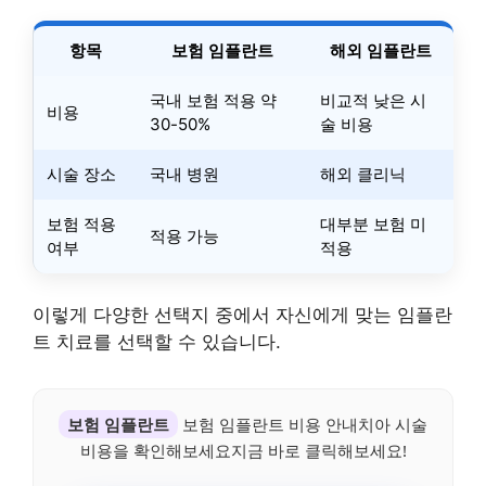
항목
보험 임플란트
해외 임플란트
국내 보험 적용 약
비교적 낮은 시
비용
30-50%
술 비용
시술 장소
국내 병원
해외 클리닉
보험 적용
대부분 보험 미
적용 가능
여부
적용
이렇게 다양한 선택지 중에서 자신에게 맞는 임플란
트 치료를 선택할 수 있습니다.
보험 임플란트
보험 임플란트 비용 안내치아 시술
비용을 확인해보세요지금 바로 클릭해보세요!