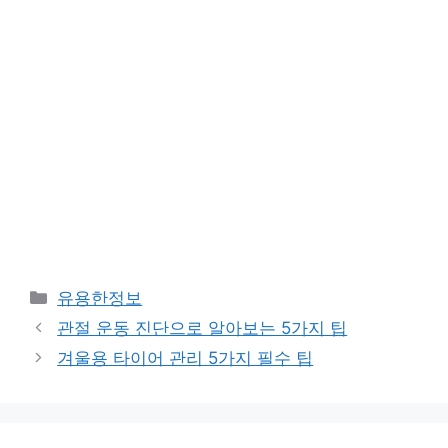
Categories
유용한정보
관절 운동 진단으로 알아보는 5가지 팁
겨울용 타이어 관리 5가지 필수 팁