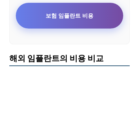
보험 임플란트 비용
해외 임플란트의 비용 비교