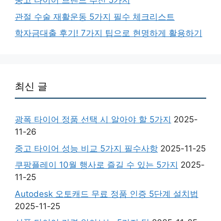
중고 타이어 브랜드 추천 5가지
관절 수술 재활운동 5가지 필수 체크리스트
학자금대출 후기! 7가지 팁으로 현명하게 활용하기
최신 글
광폭 타이어 정품 선택 시 알아야 할 5가지
2025-
11-26
중고 타이어 성능 비교 5가지 필수사항
2025-11-25
쿠팡플레이 10월 행사로 즐길 수 있는 5가지
2025-
11-25
Autodesk 오토캐드 무료 정품 인증 5단계 설치법
2025-11-25