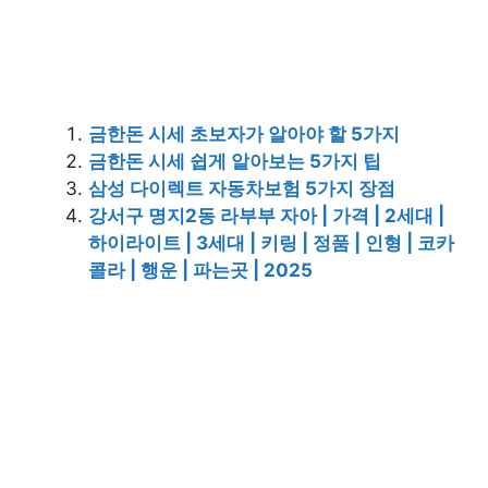
금한돈 시세 초보자가 알아야 할 5가지
금한돈 시세 쉽게 알아보는 5가지 팁
삼성 다이렉트 자동차보험 5가지 장점
강서구 명지2동 라부부 자아 | 가격 | 2세대 |
하이라이트 | 3세대 | 키링 | 정품 | 인형 | 코카
콜라 | 행운 | 파는곳 | 2025