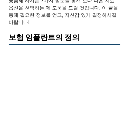
궁금해 하시는 7가지 질문을 통해 보다 나은 치료
옵션을 선택하는 데 도움을 드릴 것입니다. 이 글을
통해 필요한 정보를 얻고, 자신감 있게 결정하시길
바랍니다!
보험 임플란트의 정의