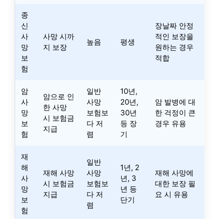
종
신
장날짜 안정
사
사망 시까
적인 보장을
높음
평생
망
지 보장
원하는 경우
보
적합
험
암
일반
10년,
암으로 인
사
사망
20년,
암 발병에 대
한 사망
망
보험보
30년
한 걱정이 큰
시 보험금
보
다 저
등 장
경우 유용
지급
험
렴
기
재
일반
해
1년, 2
재해 사망
사망
재해 사망에
사
년, 3
시 보험금
보험보
대한 보장 필
망
년 등
지급
다 저
요 시 유용
보
단기
렴
험