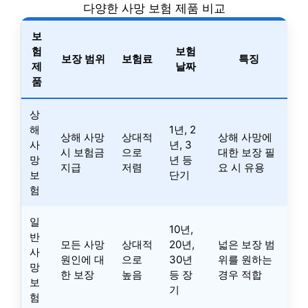
다양한 사망 보험 제품 비교
보
험
보험
보장 범위
보험료
특징
제
날짜
품
상
해
1년, 2
상해 사망
상대적
상해 사망에
사
년, 3
시 보험금
으로
대한 보장 필
망
년 등
지급
저렴
요 시 유용
보
단기
험
일
10년,
반
모든 사망
상대적
20년,
넓은 보장 범
사
원인에 대
으로
30년
위를 원하는
망
한 보장
높음
등 장
경우 적합
보
기
험