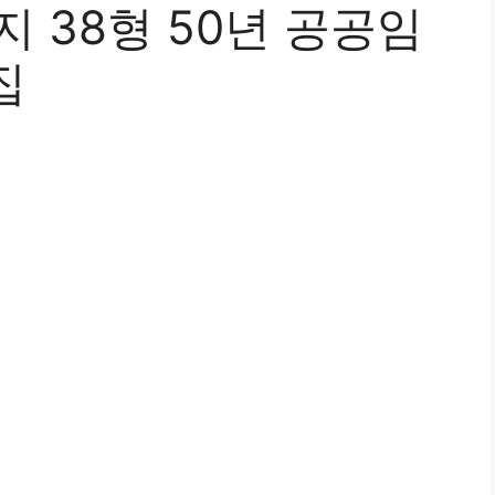
 38형 50년 공공임
집