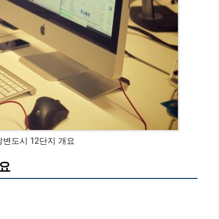
변도시 12단지 개요
개요