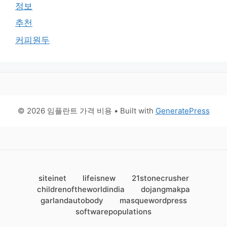
정보
추천
커피원두
© 2026 임플란트 가격 비용
• Built with
GeneratePress
siteinet
lifeisnew
21stonecrusher
childrenoftheworldindia
dojangmakpa
garlandautobody
masquewordpress
softwarepopulations