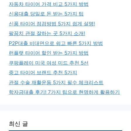
자동차 타이어 가격 비교 5가지 방법
신용대출 당일로 돈 받는 5가지 팁
신품 타이어 점검방법 5가지 쉽게 설명!
팔꿈치 관절 잘하는 곳 5가지 소개!
P2P대출 비대면으로 쉽고 빠른 5가지 방법
런플랫 타이어 할인 받는 5가지 방법
쿠팡플레이 미국 여성 미드 추천 5선
중고 타이어 브랜드 추천 5가지
관절 수술 재활운동 5가지 필수 체크리스트
학자금대출 후기! 7가지 팁으로 현명하게 활용하기
최신 글