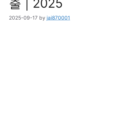
출 | 2025
2025-09-17
by
jai870001