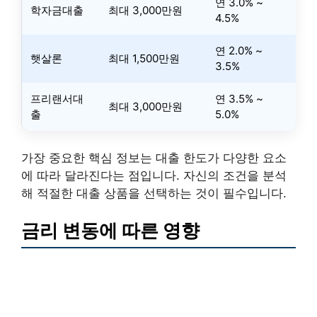
연 3.0% ~
학자금대출
최대 3,000만원
4.5%
연 2.0% ~
햇살론
최대 1,500만원
3.5%
프리랜서대
연 3.5% ~
최대 3,000만원
출
5.0%
가장 중요한 핵심 정보는 대출 한도가 다양한 요소
에 따라 달라진다는 점입니다. 자신의 조건을 분석
해 적절한 대출 상품을 선택하는 것이 필수입니다.
금리 변동에 따른 영향