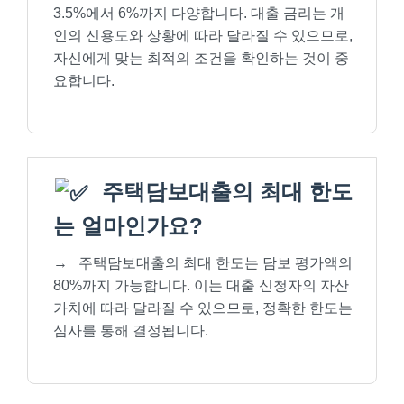
3.5%에서 6%까지 다양합니다. 대출 금리는 개
인의 신용도와 상황에 따라 달라질 수 있으므로,
자신에게 맞는 최적의 조건을 확인하는 것이 중
요합니다.
주택담보대출의 최대 한도
는 얼마인가요?
→
주택담보대출의 최대 한도는 담보 평가액의
80%까지 가능합니다. 이는 대출 신청자의 자산
가치에 따라 달라질 수 있으므로, 정확한 한도는
심사를 통해 결정됩니다.