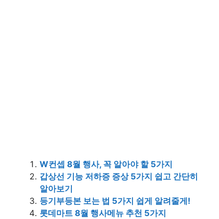
W컨셉 8월 행사, 꼭 알아야 할 5가지
갑상선 기능 저하증 증상 5가지 쉽고 간단히
알아보기
등기부등본 보는 법 5가지 쉽게 알려줄게!
롯데마트 8월 행사메뉴 추천 5가지