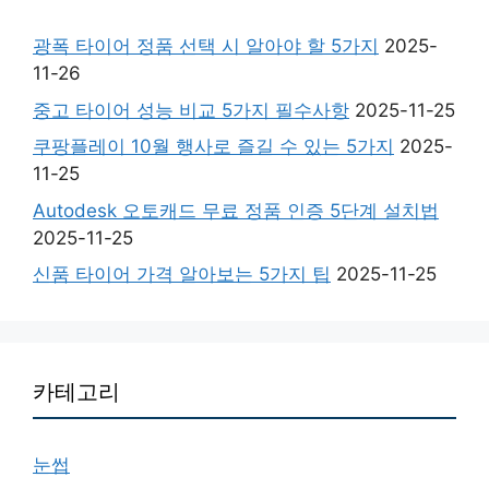
광폭 타이어 정품 선택 시 알아야 할 5가지
2025-
11-26
중고 타이어 성능 비교 5가지 필수사항
2025-11-25
쿠팡플레이 10월 행사로 즐길 수 있는 5가지
2025-
11-25
Autodesk 오토캐드 무료 정품 인증 5단계 설치법
2025-11-25
신품 타이어 가격 알아보는 5가지 팁
2025-11-25
카테고리
눈썹