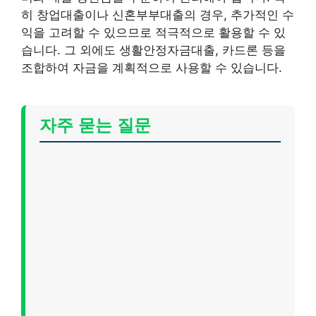
히 창업대출이나 신혼부부대출의 경우, 추가적인 수
익을 고려할 수 있으므로 적극적으로 활용할 수 있
습니다. 그 외에도 생활안정자금대출, 카드론 등을
조합하여 자금을 계획적으로 사용할 수 있습니다.
자주 묻는 질문