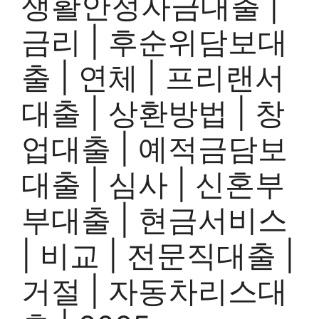
생활안정자금대출 |
금리 | 후순위담보대
출 | 연체 | 프리랜서
대출 | 상환방법 | 창
업대출 | 예적금담보
대출 | 심사 | 신혼부
부대출 | 현금서비스
| 비교 | 전문직대출 |
거절 | 자동차리스대