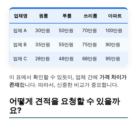
업체명
원룸
투룸
쓰리룸
아파트
업체 A
30만원
50만원
70만원
100만원
업체 B
35만원
55만원
75만원
90만원
업체 C
28만원
48만원
68만원
95만원
이 표에서 확인할 수 있듯이, 업체 간에
가격 차이가
존재
합니다. 따라서, 신중한 비교가 중요합니다.
어떻게 견적을 요청할 수 있을까
요?