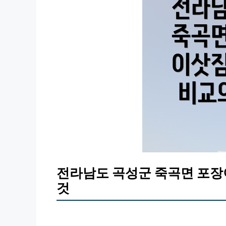
전라남도 곡성군 죽곡면 포장
것