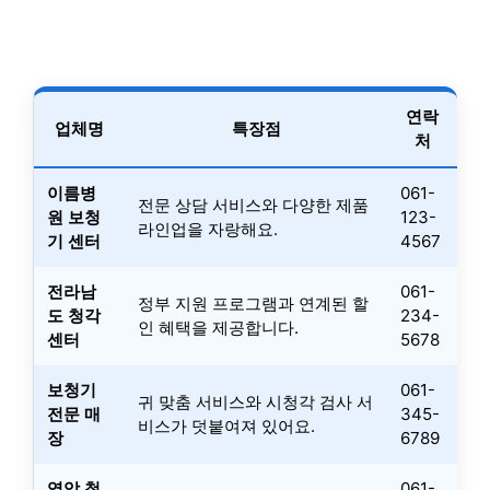
연락
업체명
특장점
처
이름병
061-
전문 상담 서비스와 다양한 제품
원 보청
123-
라인업을 자랑해요.
기 센터
4567
전라남
061-
정부 지원 프로그램과 연계된 할
도 청각
234-
인 혜택을 제공합니다.
센터
5678
보청기
061-
귀 맞춤 서비스와 시청각 검사 서
전문 매
345-
비스가 덧붙여져 있어요.
장
6789
영암 청
061-