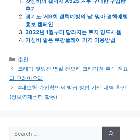
갓성비의 갤럭시 A52S 겨우 구매한 구입한
후기
경기도 ‘제9회 결핵예방의 날’ 맞아 결핵예방
홍보 캠페인
2022년 1월부터 달라지는 토지 양도세율
가성비 좋은 쿠팡플레이 가격 이용방법
Categories
추천
크래미 깻잎전 명절 전요리 크래미전 추석 전요
리 크래미요리
4대보험 가입확인서 발급 방법 가입 내역 확인
(정보연계센터 활용)
Search
for: