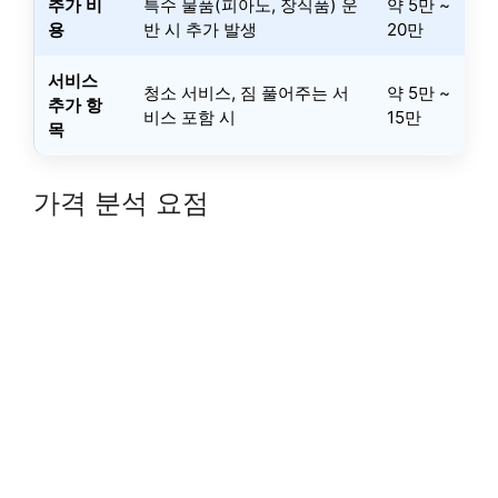
추가 비
특수 물품(피아노, 장식품) 운
약 5만 ~
용
반 시 추가 발생
20만
서비스
청소 서비스, 짐 풀어주는 서
약 5만 ~
추가 항
비스 포함 시
15만
목
가격 분석 요점