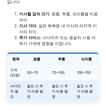
입니다:
이사할 집의 크기
: 원룸, 투룸, 쓰리룸별 비용
차이
이사 거리
: 같은 화북동 내 이사와 타지역 이
사의 차이
추가 서비스
: 사다리차 또는 용달차 사용 여
부가 가격에 영향을 미칩니다.
항목
원룸
투룸
쓰리룸
가격
50~70
70~100
100~150
(만원)
사다리
필요 시 추
필요 시 추
필요 시 추
차 필
가 비용 발
가 비용 발
가 비용 발
요
생
생
생