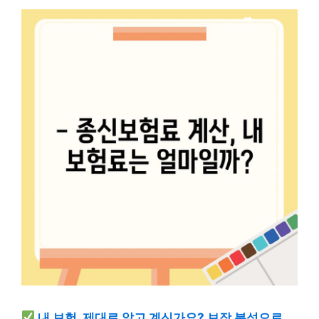
내 보험, 제대로 알고 계신가요? 보장 분석으로