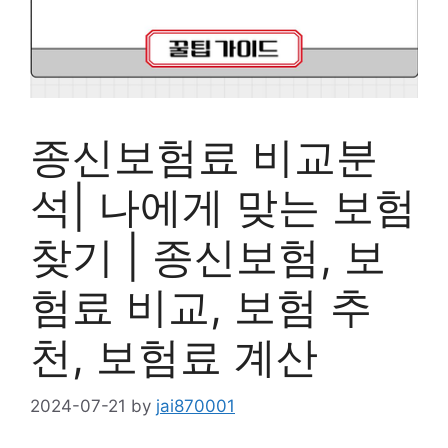
종신보험료 비교분
석| 나에게 맞는 보험
찾기 | 종신보험, 보
험료 비교, 보험 추
천, 보험료 계산
2024-07-21
by
jai870001