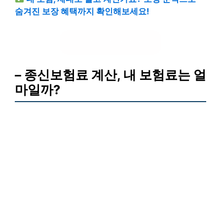
숨겨진 보장 혜택까지 확인해보세요!
보장 분석 시작하기
– 종신보험료 계산, 내 보험료는 얼
마일까?