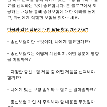
료를 선택하는 것이 중요합니다. 본 블로그에서 제
공하는 내용을 통해 종신보험에 대한 이해를 높이
고, 자신에게 적합한 보험을 찾아보세요.
다음과 같은 질문에 대한 답을 찾고 계신가요?
– 종신보험이란 무엇이며, 나에게 필요한가요?
– 종신보험료는 어떻게 계산되며, 어떤 성분이 영향
을 미칠까요?
– 다양한 종신보험 제품 중 어떤 제품을 선택해야
할까요?
– 나에게 맞는 보장 범위와 보험료는 얼마일까요?
– 종신보험 가입 시 주의해야 할 내용은 무엇일까