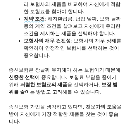
러 보험사의 제품을 비교하여 자신에게 적합
한 보험료를 찾아야 합니다.
계약 조건
: 해지환급금, 납입 날짜, 보험 날짜
등의 계약 조건을 살펴보고 자신에게 유리한
조건을 제시하는 제품을 선택해야 합니다.
보험사의 재무 건전성
: 보험사의 재무 상태를
확인하여 안정적인 보험사를 선택하는 것이
중요합니다.
종신보험은 장날짜 유지해야 하는 보험이기 때문에
신중한 선택
이 중요합니다. 보험료 부담을 줄이기
위해
저렴한 보험료의 제품
을 선택하거나,
보장 범
위를 줄이는 방법
도 고려해볼 수 있습니다.
종신보험 가입을 생각하고 있다면,
전문가의 도움
을
받아 자신에게 가장 적합한 제품을 찾는 것이 좋습
니다.