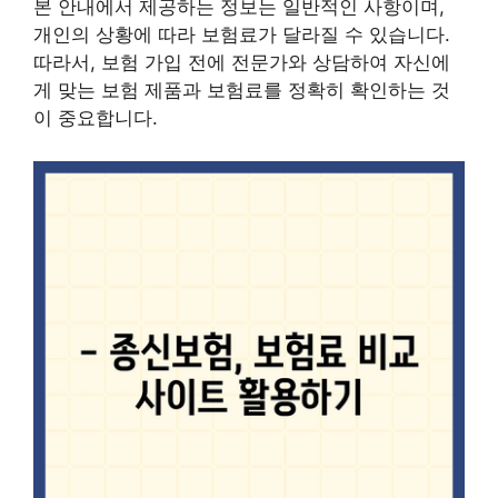
본 안내에서 제공하는 정보는 일반적인 사항이며,
개인의 상황에 따라 보험료가 달라질 수 있습니다.
따라서, 보험 가입 전에 전문가와 상담하여 자신에
게 맞는 보험 제품과 보험료를 정확히 확인하는 것
이 중요합니다.