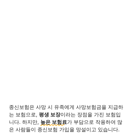
종신보험은 사망 시 유족에게 사망보험금을 지급하
는 보험으로,
평생 보장
이라는 장점을 가진 보험입
니다. 하지만,
높은 보험료
가 부담으로 작용하여 많
은 사람들이 종신보험 가입을 망설이고 있습니다.