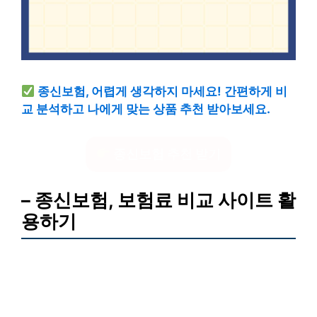
종신보험, 어렵게 생각하지 마세요! 간편하게 비
교 분석하고 나에게 맞는 상품 추천 받아보세요.
종신보험 추천 받기
– 종신보험, 보험료 비교 사이트 활
용하기