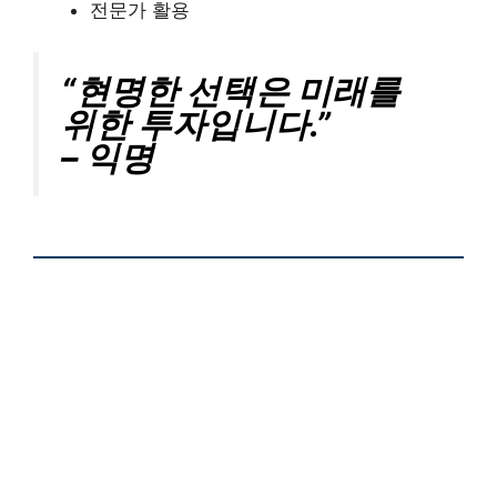
전문가 활용
“현명한 선택은 미래를
위한 투자입니다.”
– 익명