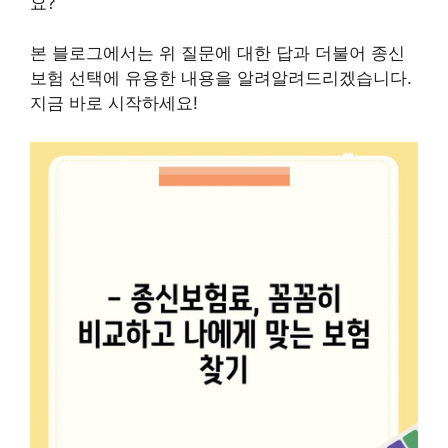
요?
본 블로그에서는 위 질문에 대한 답과 더불어 종신
보험 선택에 유용한 내용을 알려알려드리겠습니다.
지금 바로 시작하세요!