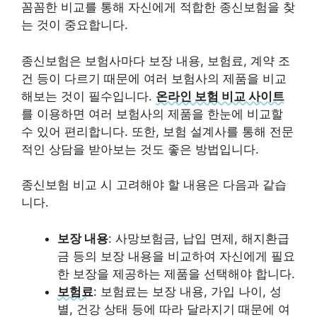
꼼꼼한 비교를 통해 자신에게 적합한 종신보험을 찾
는 것이 중요합니다.
종신보험은 보험사마다 보장 내용, 보험료, 계약 조
건 등이 다르기 때문에 여러 보험사의 제품을 비교
해보는 것이 필수입니다.
온라인 보험 비교 사이트
를 이용하면 여러 보험사의 제품을 한눈에 비교할
수 있어 편리합니다. 또한, 보험 설계사를 통해 전문
적인 상담을 받아보는 것도 좋은 방법입니다.
종신보험 비교 시 고려해야 할 내용은 다음과 같습
니다.
보장 내용
: 사망보험금, 납입 면제, 해지환급
금 등의 보장 내용을 비교하여 자신에게 필요
한 보장을 제공하는 제품을 선택해야 합니다.
보험료
: 보험료는 보장 내용, 가입 나이, 성
별, 건강 상태 등에 따라 달라지기 때문에 여