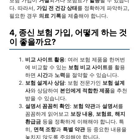
보험 가입이
거절
되거나 보험료가
할증
될 수 있습니
다. 따라서,
가입 전 건강 상태
를 정확하게 파악하고,
필요한 경우
의료 기록
을 제출해야 합니다.
4, 종신 보험 가입, 어떻게 하는 것
이 좋을까요?
비교 사이트 활용
: 여러 보험 제품을 한꺼번
에 비교할 수 있는
보험 비교 사이트
를 활용
하면
시간
과
노력
을 절약할 수 있습니다.
보험 설계사 상담
: 보험 전문가인
보험 설계
사
와 상담하여
본인에게 적합한 제품
을 추천
받을 수 있습니다.
설명서 꼼꼼히 확인
:
보험 약관
과
설명서
를
꼼꼼하게 읽어보고
보장 내용
,
보험료
,
해지
환급금
등을 정확하게 이해해야 합니다. 특
히,
면책 조항
과
특별 약관
등 중요한 내용을
놓치지 않도록 주의해야 합니다.