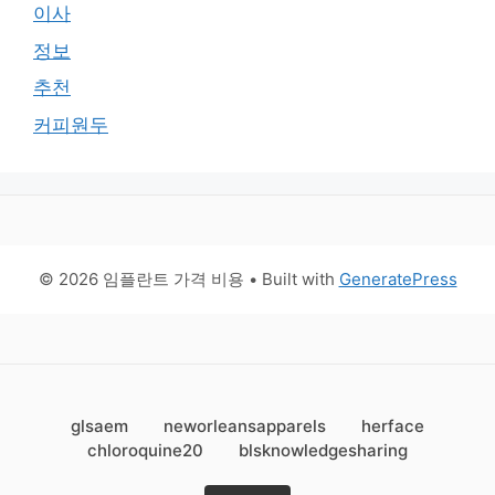
이사
정보
추천
커피원두
© 2026 임플란트 가격 비용
• Built with
GeneratePress
glsaem
neworleansapparels
herface
chloroquine20
blsknowledgesharing