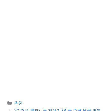
Categories
추천
2023년 최저시급 계산기 (일급 주급 월급 연봉