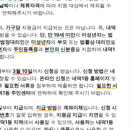
날짜
이나
체류자격
에 따라 지원 대상에서 제외될 수
 연락해주시기 바랍니다.
며,
가구당
지원금이 지급되는 것은 아닙니다. 즉,
내덕
받을 수 있습니다.
단,
만 19세 미만
의
미성년자
는
법
법정대리인
은
미성년자
의
부모
또는
법률상 대리인
을
년자
의
주민등록증
과
본인의 신분증
을 지참하여
내덕1
 합니다.
일
부터
3월 10일
까지
신청
을 받습니다.
신청 방법
은
내
청할 수 있습니다.
온라인 신청
은
내덕1동 홈페이지
또
후
필요한 서류
를 첨부하여 제출하면 됩니다.
필요한 서
덕1동 주민센터
에 연락하여 확인해 주시기 바랍니다.
일
부터
지급
되며,
지급 방법
은
계좌이체
입니다.
신청 시
번호
가 잘못 입력된 경우,
지원금 지급
이
지연
될 수 있
덕1동 지역
에서
사용
할 수 있으며,
사용처
는
내덕1동
로 사용할 수 있으며,
카드
나
쿠폰
으로는 사용할 수 없