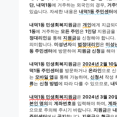
단,
내덕1동
에 거주하는 외국인의 경우,
거주
있습니다. 자세한 내용은
내덕1동 주민센터
에
내덕1동 민생회복지원금
은
개인
에게 지급되
1동
에 거주하는
모든 주민
은
1인당
지원금을 
정대리인
을 통해
지원금
을 신청해야 합니다.
의미합니다.
미성년자
의
법정대리인
은
미성
동 주민센터
에 방문하여
지원금 신청
을 해야
내덕1동 민생회복지원금
은
2024년 2월 10
덕1동 주민센터
를 방문하거나
온라인
으로 신
는
모바일 앱
을 통해 가능하며,
신청서
작성 
류
는
신청 방법
에 따라 다를 수 있으므로,
내
내덕1동 민생회복지원금
은
2024년 3월 20
본인 명의
의
계좌번호
를 입력해야 하며,
계좌
으므로 주의해 주시기 바랍니다.
지원금
은
내
주민센터
에서
공지
합니다.
지원금
은
현금
으