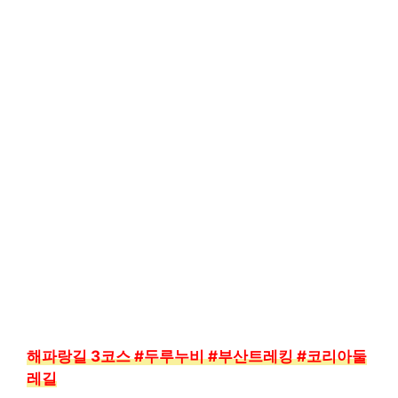
해파랑길 3코스 #두루누비 #부산트레킹 #코리아둘
레길