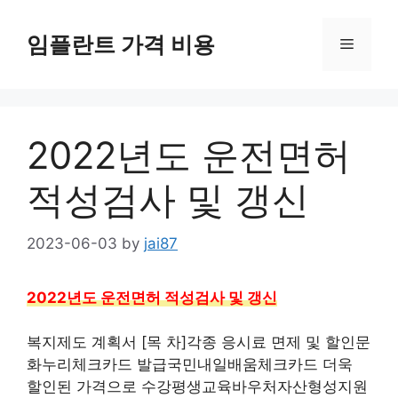
Skip
to
임플란트 가격 비용
Menu
content
2022년도 운전면허
적성검사 및 갱신
2023-06-03
by
jai87
2022년도 운전면허 적성검사 및 갱신
복지제도 계획서 [목 차]각종 응시료 면제 및 할인문
화누리체크카드 발급국민내일배움체크카드 더욱
할인된 가격으로 수강평생교육바우처자산형성지원