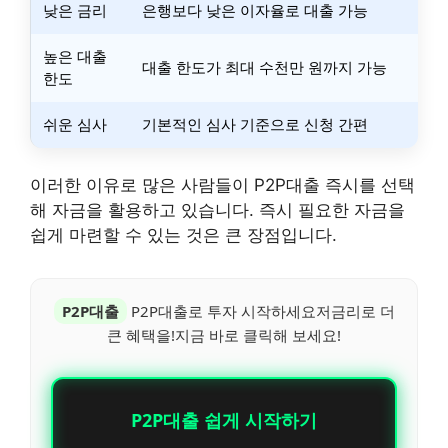
낮은 금리
은행보다 낮은 이자율로 대출 가능
높은 대출
대출 한도가 최대 수천만 원까지 가능
한도
쉬운 심사
기본적인 심사 기준으로 신청 간편
이러한 이유로 많은 사람들이 P2P대출 즉시를 선택
해 자금을 활용하고 있습니다. 즉시 필요한 자금을
쉽게 마련할 수 있는 것은 큰 장점입니다.
P2P대출
P2P대출로 투자 시작하세요저금리로 더
큰 혜택을!지금 바로 클릭해 보세요!
P2P대출 쉽게 시작하기