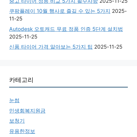
중고 타이어 성능 비교 5가지 필수사항
2025-11-25
쿠팡플레이 10월 행사로 즐길 수 있는 5가지
2025-
11-25
Autodesk 오토캐드 무료 정품 인증 5단계 설치법
2025-11-25
신품 타이어 가격 알아보는 5가지 팁
2025-11-25
카테고리
눈썹
민생회복지원금
보청기
유용한정보