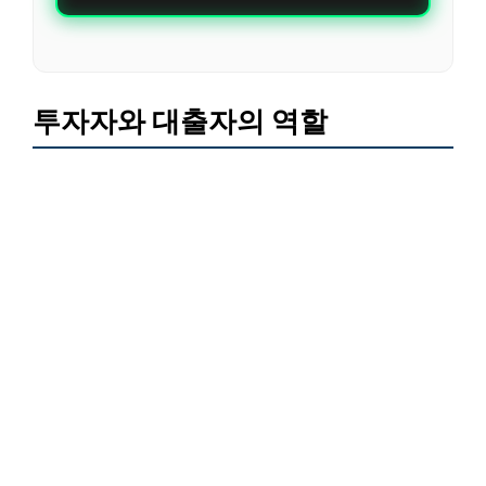
투자자와 대출자의 역할