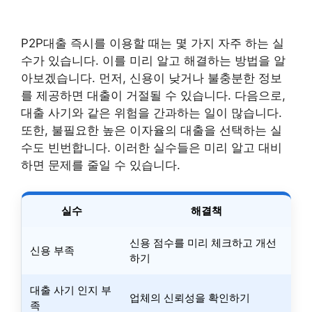
P2P대출 즉시를 이용할 때는 몇 가지 자주 하는 실
수가 있습니다. 이를 미리 알고 해결하는 방법을 알
아보겠습니다. 먼저, 신용이 낮거나 불충분한 정보
를 제공하면 대출이 거절될 수 있습니다. 다음으로,
대출 사기와 같은 위험을 간과하는 일이 많습니다.
또한, 불필요한 높은 이자율의 대출을 선택하는 실
수도 빈번합니다. 이러한 실수들은 미리 알고 대비
하면 문제를 줄일 수 있습니다.
실수
해결책
신용 점수를 미리 체크하고 개선
신용 부족
하기
대출 사기 인지 부
업체의 신뢰성을 확인하기
족