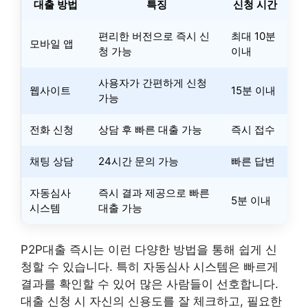
대출 방법
특징
신청 시간
편리한 버전으로 즉시 신
최대 10분
모바일 앱
청 가능
이내
사용자가 간편하게 신청
웹사이트
15분 이내
가능
전화 신청
상담 후 빠른 대출 가능
즉시 접수
채팅 상담
24시간 문의 가능
빠른 답변
자동심사
즉시 결과 제공으로 빠른
5분 이내
시스템
대출 가능
P2P대출 즉시는 이런 다양한 방법을 통해 쉽게 신
청할 수 있습니다. 특히 자동심사 시스템은 빠르게
결과를 확인할 수 있어 많은 사람들이 선호합니다.
대출 신청 시 자신의 신용도를 잘 체크하고, 필요한