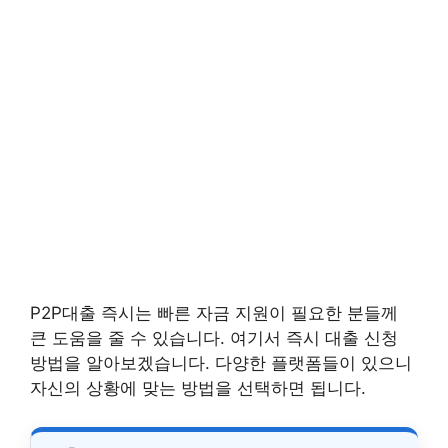
P2P대출 즉시는 빠른 자금 지원이 필요한 분들께
큰 도움을 줄 수 있습니다. 여기서 즉시 대출 신청
방법을 알아보겠습니다. 다양한 플랫폼들이 있으니
자신의 상황에 맞는 방법을 선택하면 됩니다.