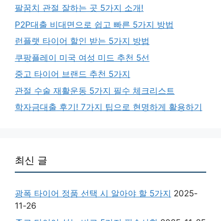
팔꿈치 관절 잘하는 곳 5가지 소개!
P2P대출 비대면으로 쉽고 빠른 5가지 방법
런플랫 타이어 할인 받는 5가지 방법
쿠팡플레이 미국 여성 미드 추천 5선
중고 타이어 브랜드 추천 5가지
관절 수술 재활운동 5가지 필수 체크리스트
학자금대출 후기! 7가지 팁으로 현명하게 활용하기
최신 글
광폭 타이어 정품 선택 시 알아야 할 5가지
2025-
11-26