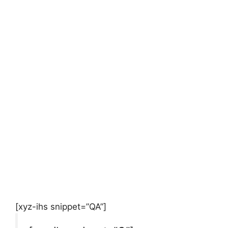
[xyz-ihs snippet=”QA”]