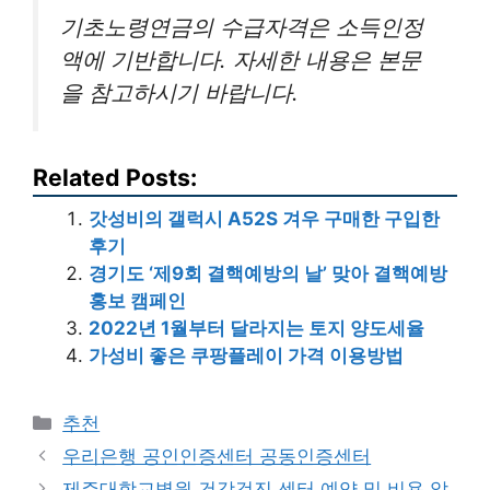
기초노령연금의 수급자격은 소득인정
액에 기반합니다. 자세한 내용은 본문
을 참고하시기 바랍니다.
Related Posts:
갓성비의 갤럭시 A52S 겨우 구매한 구입한
후기
경기도 ‘제9회 결핵예방의 날’ 맞아 결핵예방
홍보 캠페인
2022년 1월부터 달라지는 토지 양도세율
가성비 좋은 쿠팡플레이 가격 이용방법
Categories
추천
우리은행 공인인증센터 공동인증센터
제주대학교병원 건강검진 센터 예약 및 비용 알