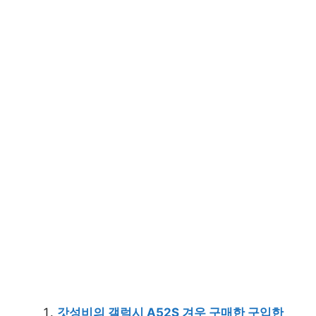
갓성비의 갤럭시 A52S 겨우 구매한 구입한